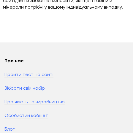
сайті, де ви зможете визначити, які ще вітаміни й
мінерали потрібні у вашому індивідуальному випадку.
Про нас
Пройти тест на сайті
Зібрати свій набір
Про якість та виробництво
Особистий кабінет
Блог