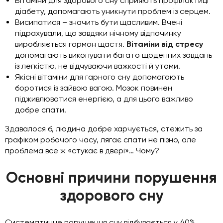
Вітаміни для здорового сну сприяють профілактиці
діабету, допомагають уникнути проблем із серцем.
Висипатися – значить бути щасливим. Вчені
підрахували, що завдяки нічному відпочинку
виробляється гормон щастя.
Вітаміни від стресу
допомагають виконувати багато щоденних завдань
із легкістю, не відчуваючи важкості й утоми.
Якісні вітаміни для гарного сну допомагають
боротися із зайвою вагою. Мозок повинен
підживлюватися енергією, а для цього важливо
добре спати.
Здавалося б, людина добре харчується, стежить за
графіком робочого часу, лягає спати не пізно, але
проблема все ж «стукає в двері»… Чому?
Основні причини порушення
здорового сну
Систематичне порушення сну відбувається у 40%