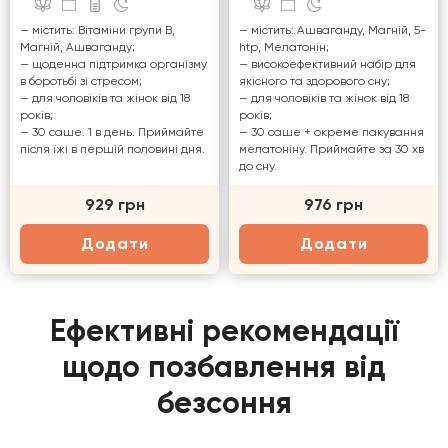
— містить: Вітаміни групи В,
— містить: Ашваганду, Магній, 5-
Магній, Ашваганду;
htp, Мелатонін;
— щоденна підтримка організму
— високоефективний набір для
в боротьбі зі стресом;
якісного та здорового сну;
— для чоловіків та жінок від 18
— для чоловіків та жінок від 18
років;
років;
— 30 саше. 1 в день. Приймайте
— 30 саше + окреме пакування
після їжі в першій половині дня.
мелатоніну. Приймайте за 30 хв
до сну.
929 грн
976 грн
Додати
Додати
Ефективні рекомендації
щодо позбавлення від
безсоння