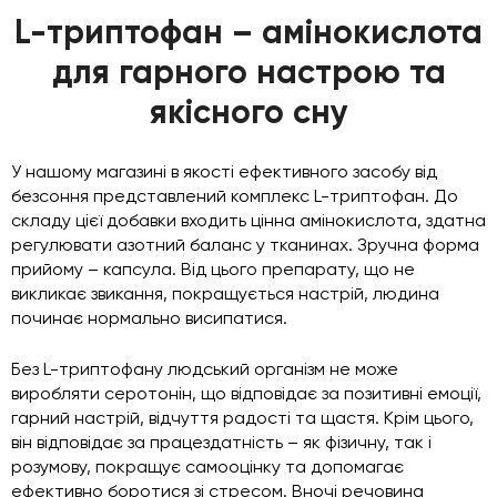
L-триптофан – амінокислота
для гарного настрою та
якісного сну
У нашому магазині в якості ефективного засобу від
безсоння представлений комплекс L-триптофан. До
складу цієї добавки входить цінна амінокислота, здатна
регулювати азотний баланс у тканинах. Зручна форма
прийому – капсула. Від цього препарату, що не
викликає звикання, покращується настрій, людина
починає нормально висипатися.
Без L-триптофану людський організм не може
виробляти серотонін, що відповідає за позитивні емоції,
гарний настрій, відчуття радості та щастя. Крім цього,
він відповідає за працездатність – як фізичну, так і
розумову, покращує самооцінку та допомагає
ефективно боротися зі стресом. Вночі речовина