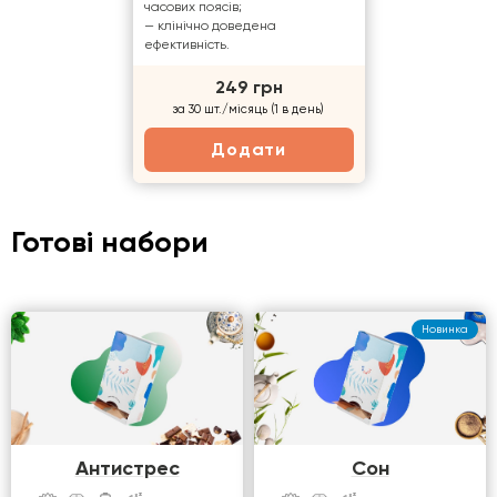
часових поясів;
— клінічно доведена
ефективність.
249 грн
за 30 шт./місяць (1 в день)
Додати
Готові набори
Новинка
Антистрес
Сон