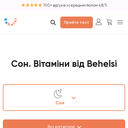
700+ відгуків з середнім балом 4.8/5
Пройти тест
Сон. Вітаміни від Behelsi
Сон
Всі категорії
Натуральні екстракти
Всі категорії