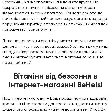
Безсоння – найнесподіваніша в домі «подруга». Не
секрет, що вітаміни від безсоння останнім часом
відзначаються високим попитом. Тривала робота до
ночі або навіть у нічний час виснажує організм, веде до
порушення біоритму, страждає якість сну і, як наслідок,
погіршується самопочуття.
Якщо не допомогти організму, може наступити важка
депресія, яку лікувати вкрай важко. У зв’язку з цим у низці
випадків лікарі рекомендують приймати вітаміни для
сну, які можна купити в Інтернет-магазині BeHelsi. Що
це за добавки?
Вітаміни від безсоння в
Інтернет-магазині BeHelsi
Наш Інтернет-магазин – Ваш провідник у світ здоров’я і
краси. Наші препарати допомагають відновити втрату
душевного спокою, викликану недосипанням. У нас Ви