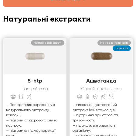
Спеціальні добавки
Натуральні екстракти
Готові набори
Немає в наявності
Немає в наявності
Новинка
5-htp
Ашваганда
Настрій і сон
Спокій, енергія, сон
— Попередник серотоніну з
— висококонцентрований
натурального екстракту
екстракт (6% вітанолідів);
грифонії;
— підтримка при стресі та
— підтримка здорового сну та
тривожності;
настрою;
— підвищує витривалість
— підтримка під час корекції
організму;
ваги.
— покращення якості сну.