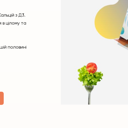
альцій з Д3.
 в цілому та
ршій половині