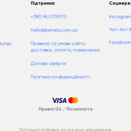
Підтримка
Соцмере
і
+380 96 0701070
Instagra
Чат-бот К
hello@behelsi.com.ua
Faceboo
ицтво
Правила та умови сайту:
доставка, оплата, повернення
Договір оферти
Політика конфіденційності
Приват24 / Післяплата
Дієтична добавка до раціону харчування.