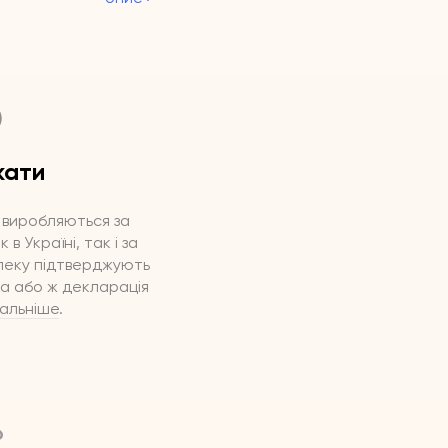
кати
 виробляються за
в Україні, так і за
зпеку підтверджують
а або ж декларація
альніше
.