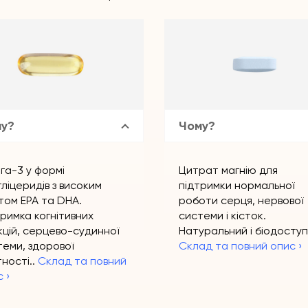
у?
Чому?
га-3 у формі
Цитрат магнію для
ліцеридів з високим
підтримки нормальної
том EPA та DHA.
роботи серця, нервової
римка когнітивних
системи і кісток.
кцій, серцево-судинної
Натуральний і біодоступ
теми, здорової
Склад та повний опис ›
тності..
Склад та повний
 ›