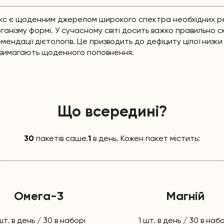
екс є щоденним джерелом широкого спектра необхідних р
ганізму формі. У сучасному світі досить важко правильно с
ендації дієтологів. Це призводить до дефіциту цілої низки в
і вимагають щоденного поповнення.
Що всередині?
30
пакетів саше.
1
в день. Кожен пакет містить:
Омега-3
Магній
шт. в день / 30 в наборі
1 шт. в день / 30 в наб