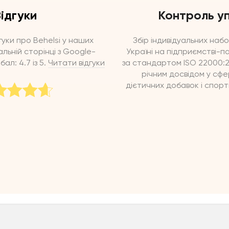
ідгуки
Контроль у
гуки про Behelsi у наших
Збір індивідуальних набо
альній сторінці з Google-
Україні на підприємстві-п
ал: 4.7 із 5.
Читати відгуки
за стандартом ISO 22000:20
річним досвідом у сфе
дієтичних добавок і спорт