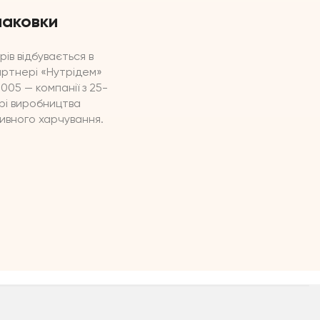
паковки
рів відбувається в
артнері «Нутрідем»
05 — компанії з 25-
рі виробництва
ивного харчування.