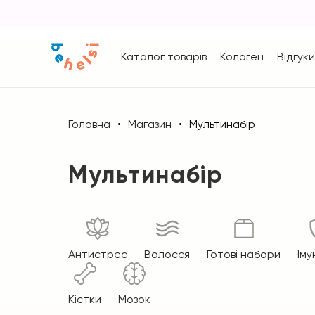
Каталог товарів
Колаген
Відгуки
Головна
Магазин
Мультинабір
Мультинабір
Антистрес
Волосся
Готові набори
Іму
Кістки
Мозок