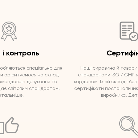
ь і контроль
Сертифі
обляються спеціально для
Наші сировина й товари
 Ми орієнтуємося на склад
стандартами ISO / GMP як 
омендовані дозування та
кордоном. Їхній склад і бе
ідає світовим стандартам.
сертифікати постачальник
тальніше
.
виробника.
Дет