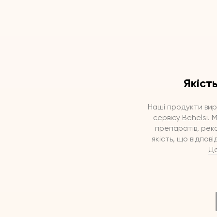
Якіст
Наші продукти вир
сервісу Behelsi.
препаратів, рек
якість, що відпов
Де