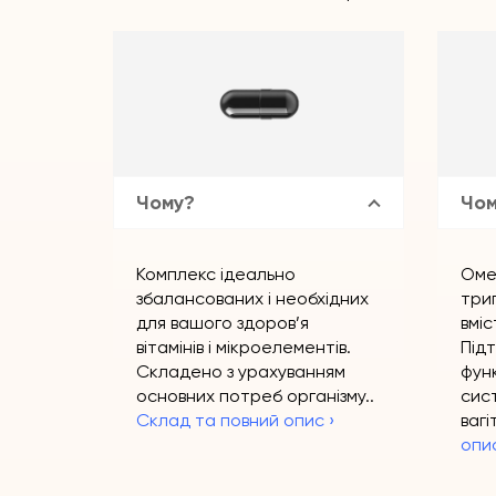
Чому?
Чом
Комплекс ідеально
Оме
збалансованих і необхідних
триг
для вашого здоров’я
вміс
вітамінів і мікроелементів.
Підт
Складено з урахуванням
фун
основних потреб організму..
сис
Склад та повний опис ›
вагі
опис