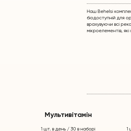
Наш Behelsi компл
біодоступній для ор
врахувуючи всі реком
мікроелементів, як
Мультивітамін
1 шт. в день / 30 в наборі
1 