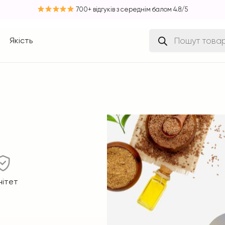
700+ відгуків з середнім балом 4.8/5
Пошук
Якість
товарів
нітет