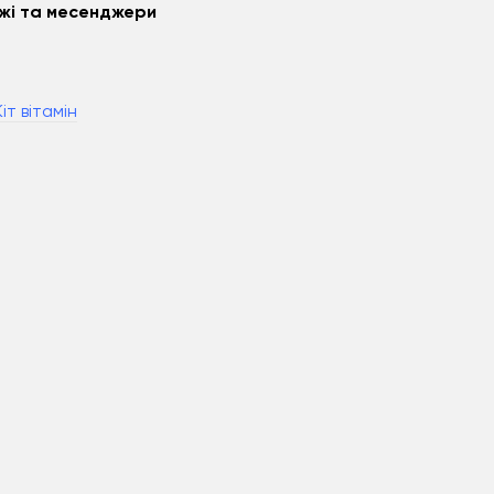
жі та месенджери
m
іт вітамін
k