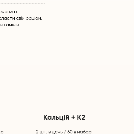
ечовин в
класти свій раціон,
ітамінів і
Кальцій + К2
орі
2 шт. в день / 60 в наборі