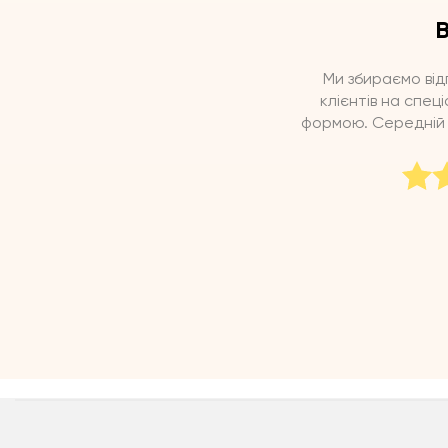
В
Ми збираємо від
клієнтів на спеці
формою. Середній б