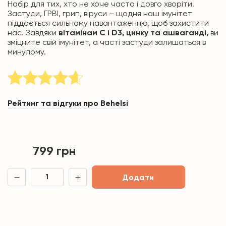
Набір для тих, хто не хоче часто і довго хворіти.
Застуди, ГРВІ, грип, віруси – щодня наш імунітет
піддається сильному навантаженню, щоб захистити
нас. Завдяки
вітамінам С і D3, цинку та ашваганді,
ви
зміцните свій імунітет, а часті застуди залишаться в
минулому.
Рейтинг та відгуки про Behelsi
799
грн
Додати