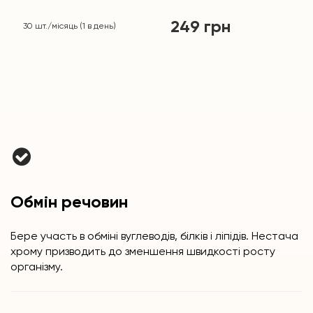
249
грн
30
шт./місяць
(
1
в день)
Обмін речовин
Бере участь в обміні вуглеводів, білків і ліпідів. Нестача
хрому призводить до зменшення швидкості росту
організму.