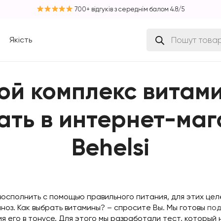
700+ відгуків з середнім балом 4.8/5
Пошук
Якість
товарів
ой комплекс витам
ать в интернет-маг
Behelsi
восполнить с помощью правильного питания, для этих ц
ноз. Как выбрать витамины? – спросите Вы. Мы готовы
под
 его в тонусе. Для этого мы разработали тест, который 