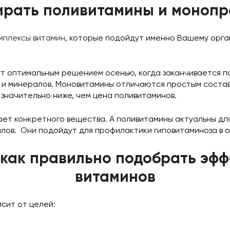
ирать поливитамины и моноп
мплексы витамин
, которые подойдут именно Вашему орга
 оптимальным решением осенью, когда заканчивается по
и минералов. Моновитамины отличаются простым составом
значительно ниже, чем цена поливитаминов.
ает конкретного вещества. А поливитамины актуальны для
лов. Они подойдут для профилактики гиповитаминоза в 
 как правильно подобрать эф
витаминов
сит от целей: