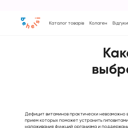
Каталог товарів
Колаген
Відгуки
Как
выбр
Дефицит витаминов практически невозможно 
прием которых поможет устранить гиповитами
налаживания функций организма и поддержания